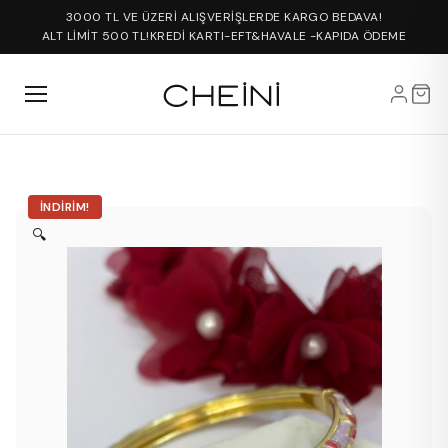
3000 TL VE ÜZERİ ALIŞVERİŞLERDE KARGO BEDAVA!
ALT LİMİT 500 TL!
KREDİ KARTI-EFT&HAVALE -KAPIDA ÖDEME
İNDIRIM!
🔍