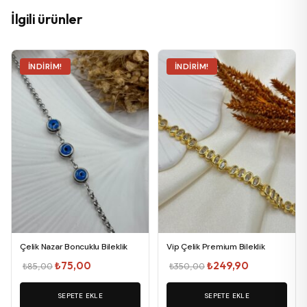
İlgili ürünler
İNDIRIM!
İNDIRIM!
Çelik Nazar Boncuklu Bileklik
Vip Çelik Premium Bileklik
Orijinal
Şu
Orijinal
Şu
₺
75,00
₺
249,90
₺
85,00
₺
350,00
fiyat:
andaki
fiyat:
andaki
₺85,00.
SEPETE EKLE
fiyat:
SEPETE EKLE
₺350,00.
fiyat: