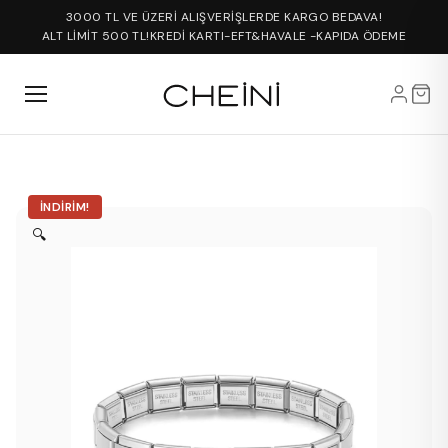
3000 TL VE ÜZERİ ALIŞVERİŞLERDE KARGO BEDAVA!
ALT LİMİT 500 TL!
KREDİ KARTI-EFT&HAVALE -KAPIDA ÖDEME
İNDIRIM!
🔍