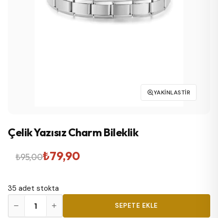
YAKINLASTIR
Çelik Yazısız Charm Bileklik
Orijinal
Şu
₺
79,90
₺
95,00
fiyat:
andaki
35 adet stokta
₺95,00.
fiyat:
Çelik
−
+
SEPETE EKLE
₺79,90.
Yazısız