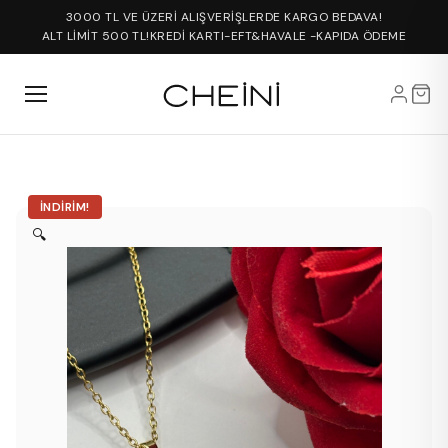
3000 TL VE ÜZERİ ALIŞVERİŞLERDE KARGO BEDAVA!
ALT LİMİT 500 TL!
KREDİ KARTI-EFT&HAVALE -KAPIDA ÖDEME
İNDIRIM!
🔍