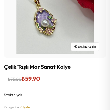
YAKINLASTIR
Çelik Taşlı Mor Sanat Kolye
Orijinal
Şu
₺
59,90
₺
75,00
fiyat:
andaki
Stokta yok
₺75,00.
fiyat:
₺59,90.
Kategoriler:
Kolyeler