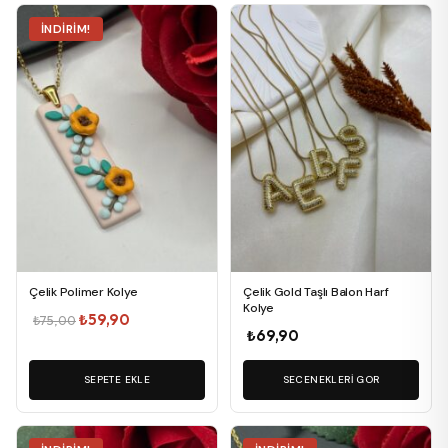
Bu
İNDIRIM!
ürünün
birden
fazla
varyasyonu
var.
Seçenekler
ürün
sayfasından
seçilebilir
Çelik Polimer Kolye
Çelik Gold Taşlı Balon Harf
Kolye
Orijinal
Şu
₺
59,90
₺
75,00
₺
69,90
fiyat:
andaki
₺75,00.
fiyat:
SEPETE EKLE
SECENEKLERI GOR
₺59,90.