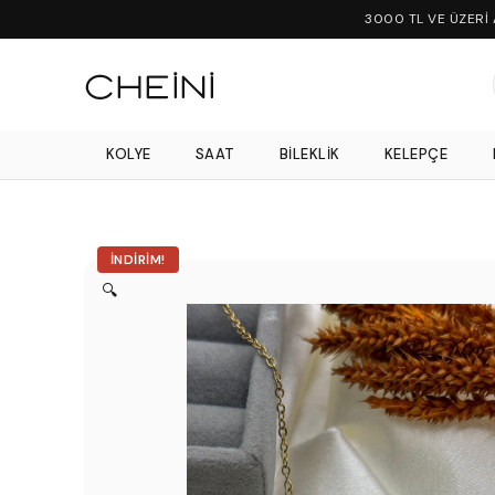
3000 TL VE ÜZERİ
KOLYE
SAAT
BILEKLIK
KELEPÇE
İNDIRIM!
🔍