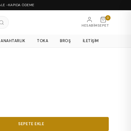
ALE -KAPIDA ÖDEME
0
HESABIM
SEPET
ANAHTARLIK
TOKA
BROŞ
İLETIŞIM
SEPETE EKLE