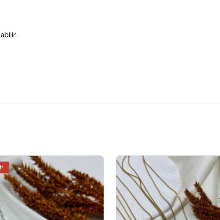
bilir.
Bu
M!
ürünün
birden
fazla
varyasyonu