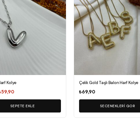
var.
Seçenekler
ürün
sayfasından
seçilebilir
Harf Kolye
Çelik Gold Taşlı Balon Harf Kolye
Orijinal
Şu
₺
59,90
₺
69,90
fiyat:
andaki
₺75,00.
SEPETE EKLE
fiyat:
SECENEKLERI GOR
₺59,90.