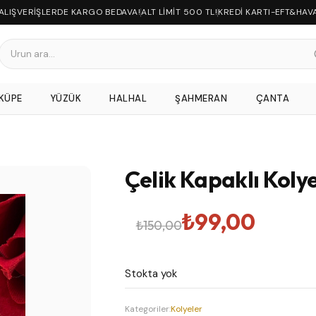
 ALIŞVERİŞLERDE KARGO BEDAVA!
ALT LİMİT 500 TL!
KREDİ KARTI-EFT&HAV
KÜPE
YÜZÜK
HALHAL
ŞAHMERAN
ÇANTA
Çelik Kapaklı Koly
Orijinal
Şu
₺
99,00
₺
150,00
fiyat:
andaki
Stokta yok
₺150,00.
fiyat:
Kategoriler:
Kolyeler