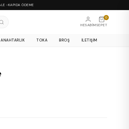
ALE -KAPIDA ÖDEME
0
HESABIM
SEPET
ANAHTARLIK
TOKA
BROŞ
İLETIŞIM
e