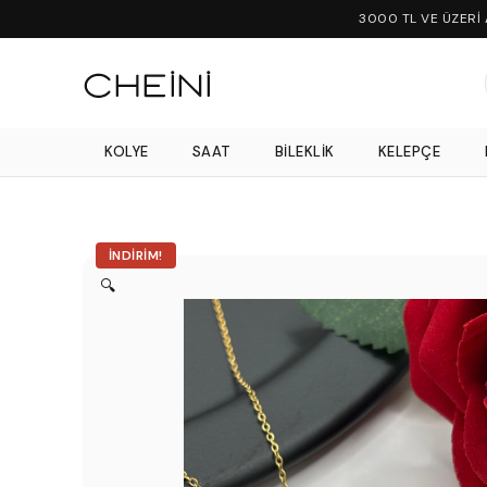
3000 TL VE ÜZERİ
KOLYE
SAAT
BILEKLIK
KELEPÇE
İNDIRIM!
🔍