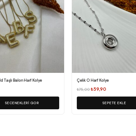
er
an
ld Taşlı Balon Harf Kolye
Çelik O Harf Kolye
Orijinal
Şu
0
₺
59,90
₺
75,00
fiyat:
andaki
SECENEKLERI GOR
₺75,00.
SEPETE EKLE
fiyat:
₺59,90.