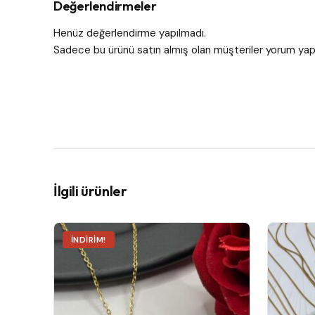
Değerlendirmeler
Henüz değerlendirme yapılmadı.
Sadece bu ürünü satın almış olan müşteriler yorum yapa
İlgili ürünler
Bu
İNDIRIM!
ürünün
birden
fazla
varyasyo