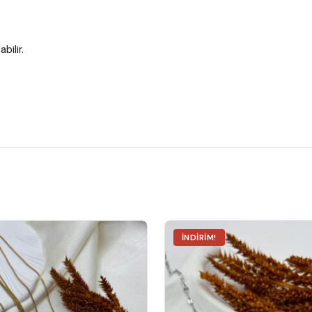
bilir.
İNDIRIM!
nu