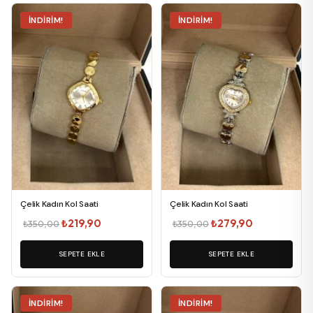
İNDIRIM!
İNDIRIM!
Çelik Kadın Kol Saati
Çelik Kadın Kol Saati
Orijinal
Şu
Orijinal
Şu
₺
219,90
₺
279,90
₺
350,00
₺
350,00
fiyat:
andaki
fiyat:
andaki
SEPETE EKLE
₺350,00.
fiyat:
SEPETE EKLE
₺350,00.
fiyat:
₺219,90.
₺279,90.
İNDIRIM!
İNDIRIM!