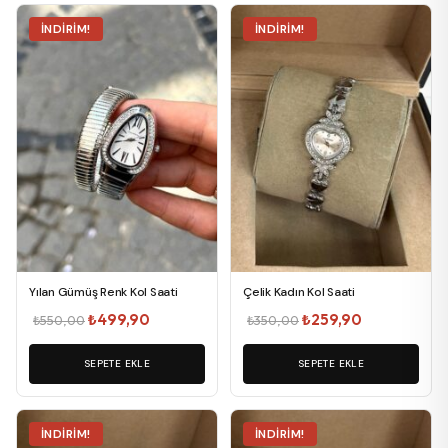
İNDIRIM!
İNDIRIM!
Yılan Gümüş Renk Kol Saati
Çelik Kadın Kol Saati
Orijinal
Şu
Orijinal
Şu
₺
499,90
₺
259,90
₺
550,00
₺
350,00
fiyat:
andaki
fiyat:
andaki
SEPETE EKLE
₺550,00.
fiyat:
SEPETE EKLE
₺350,00.
fiyat:
₺499,90.
₺259,90.
İNDIRIM!
İNDIRIM!