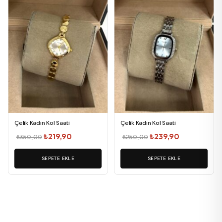
Çelik Kadın Kol Saati
Çelik Kadın Kol Saati
Orijinal
Şu
Orijinal
Şu
₺
219,90
₺
239,90
₺
350,00
₺
250,00
fiyat:
andaki
fiyat:
andaki
SEPETE EKLE
₺350,00.
fiyat:
SEPETE EKLE
₺250,00.
fiyat:
₺219,90.
₺239,90.