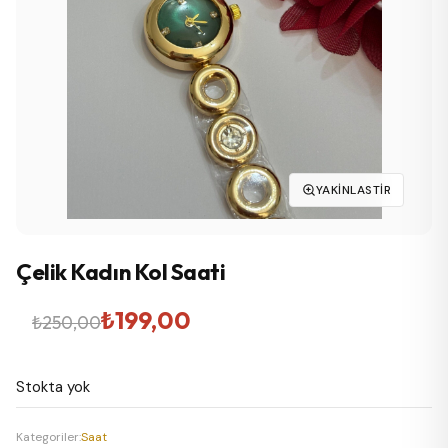
YAKINLASTIR
Çelik Kadın Kol Saati
Orijinal
Şu
₺
199,00
₺
250,00
fiyat:
andaki
Stokta yok
₺250,00.
fiyat:
₺199,00.
Kategoriler:
Saat