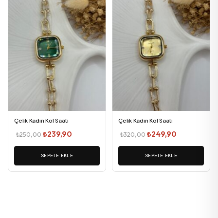
Çelik Kadın Kol Saati
Çelik Kadın Kol Saati
Orijinal
Şu
Orijinal
Şu
₺
239,90
₺
249,90
₺
250,00
₺
320,00
fiyat:
andaki
fiyat:
andaki
SEPETE EKLE
₺250,00.
fiyat:
SEPETE EKLE
₺320,00.
fiyat:
₺239,90.
₺249,90.