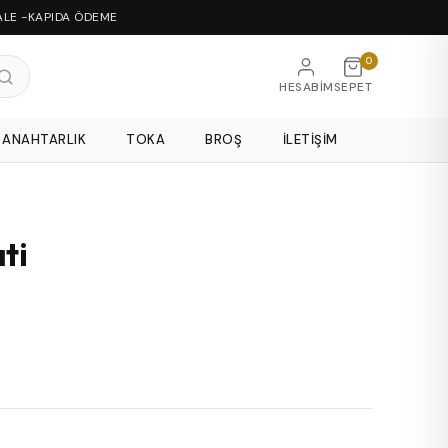
ALE -KAPIDA ÖDEME
0
HESABIM
SEPET
ANAHTARLIK
TOKA
BROŞ
İLETIŞIM
ti