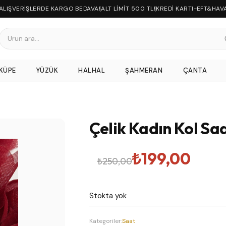
 ALIŞVERİŞLERDE KARGO BEDAVA!
ALT LİMİT 500 TL!
KREDİ KARTI-EFT&HAV
KÜPE
YÜZÜK
HALHAL
ŞAHMERAN
ÇANTA
Çelik Kadın Kol Saa
Orijinal
Şu
₺
199,00
₺
250,00
fiyat:
andaki
Stokta yok
₺250,00.
fiyat:
Kategoriler:
Saat