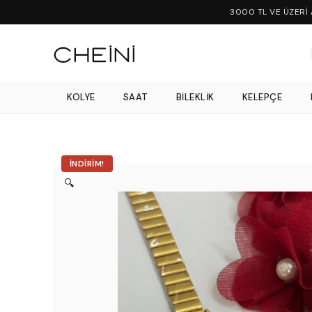
3000 TL VE ÜZERİ
KOLYE
SAAT
BILEKLIK
KELEPÇE
İNDIRIM!
🔍