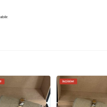
bilir.
M!
İNDIRIM!