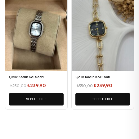
Çelik Kadın Kol Saati
Çelik Kadın Kol Saati
Orijinal
Şu
Orijinal
Şu
₺
239,90
₺
239,90
₺
250,00
₺
350,00
fiyat:
andaki
fiyat:
andaki
SEPETE EKLE
₺250,00.
fiyat:
SEPETE EKLE
₺350,00.
fiyat:
₺239,90.
₺239,90.