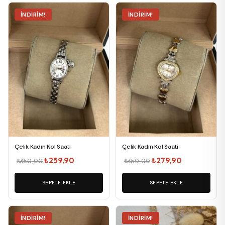
İNDIRIM!
İNDIRIM!
Çelik Kadın Kol Saati
Çelik Kadın Kol Saati
Orijinal
Şu
Orijinal
Şu
₺
259,90
₺
279,90
₺
350,00
₺
350,00
fiyat:
andaki
fiyat:
andaki
SEPETE EKLE
₺350,00.
fiyat:
SEPETE EKLE
₺350,00.
fiyat:
₺259,90.
₺279,90.
İNDIRIM!
İNDIRIM!