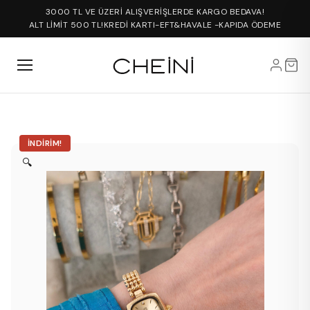
3000 TL VE ÜZERİ ALIŞVERİŞLERDE KARGO BEDAVA!
ALT LİMİT 500 TL!
KREDİ KARTI-EFT&HAVALE -KAPIDA ÖDEME
İNDIRIM!
🔍