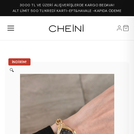
3000 TL VE ÜZERİ ALIŞVERİŞLERDE KARGO BEDAVA!
ALT LİMİT 500 TL!
KREDİ KARTI-EFT&HAVALE -KAPIDA ÖDEME
İNDIRIM!
🔍