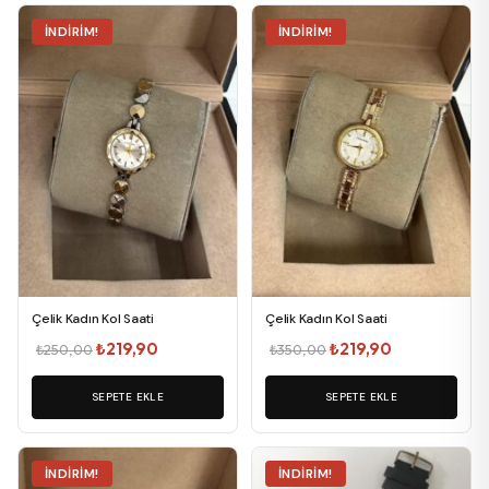
İNDIRIM!
İNDIRIM!
Çelik Kadın Kol Saati
Çelik Kadın Kol Saati
Orijinal
Şu
Orijinal
Şu
₺
219,90
₺
219,90
₺
250,00
₺
350,00
fiyat:
andaki
fiyat:
andaki
SEPETE EKLE
₺250,00.
fiyat:
SEPETE EKLE
₺350,00.
fiyat:
₺219,90.
₺219,90.
İNDIRIM!
İNDIRIM!