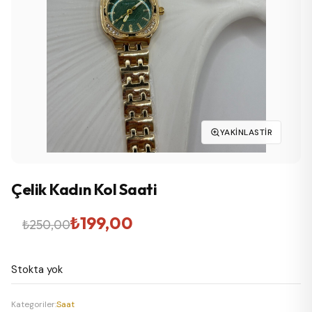
YAKINLASTIR
Çelik Kadın Kol Saati
Orijinal
Şu
₺
199,00
₺
250,00
fiyat:
andaki
Stokta yok
₺250,00.
fiyat:
₺199,00.
Kategoriler:
Saat