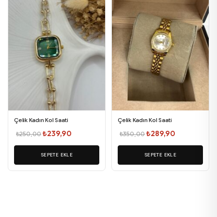
Çelik Kadın Kol Saati
Çelik Kadın Kol Saati
Orijinal
Şu
Orijinal
Şu
₺
239,90
₺
289,90
₺
250,00
₺
350,00
fiyat:
andaki
fiyat:
andaki
SEPETE EKLE
₺250,00.
fiyat:
SEPETE EKLE
₺350,00.
fiyat:
₺239,90.
₺289,90.