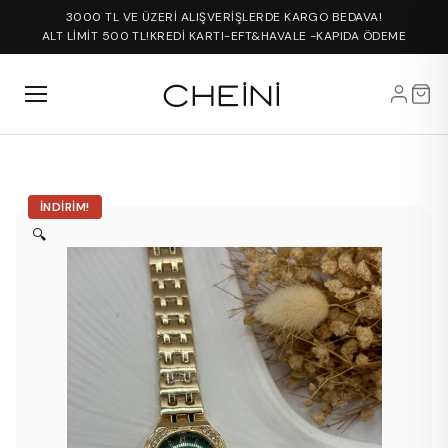
3000 TL VE ÜZERİ ALIŞVERİŞLERDE KARGO BEDAVA!
ALT LİMİT 500 TL!
KREDİ KARTI-EFT&HAVALE -KAPIDA ÖDEME
İNDIRIM!
🔍