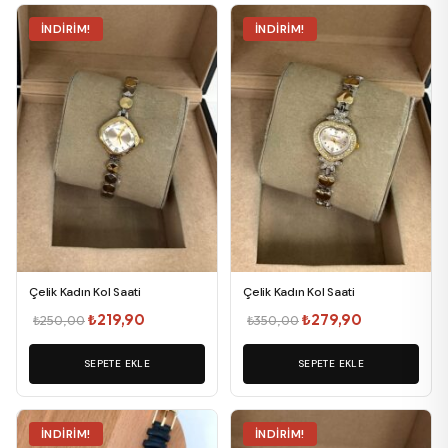
İNDIRIM!
İNDIRIM!
Çelik Kadın Kol Saati
Çelik Kadın Kol Saati
Orijinal
Şu
Orijinal
Şu
₺
219,90
₺
279,90
₺
250,00
₺
350,00
fiyat:
andaki
fiyat:
andaki
SEPETE EKLE
₺250,00.
fiyat:
SEPETE EKLE
₺350,00.
fiyat:
₺219,90.
₺279,90.
İNDIRIM!
İNDIRIM!