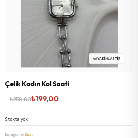
YAKINLASTIR
Çelik Kadın Kol Saati
Orijinal
Şu
₺
199,00
₺
250,00
fiyat:
andaki
Stokta yok
₺250,00.
fiyat:
₺199,00.
Kategoriler:
Saat