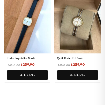
Kadın Kayışlı Kol Saati
Çelik Kadın Kol Saati
Orijinal
Şu
Orijinal
Şu
₺
259,90
₺
259,90
₺
350,00
₺
350,00
fiyat:
andaki
fiyat:
andaki
SEPETE EKLE
₺350,00.
fiyat:
SEPETE EKLE
₺350,00.
fiyat:
₺259,90.
₺259,90.