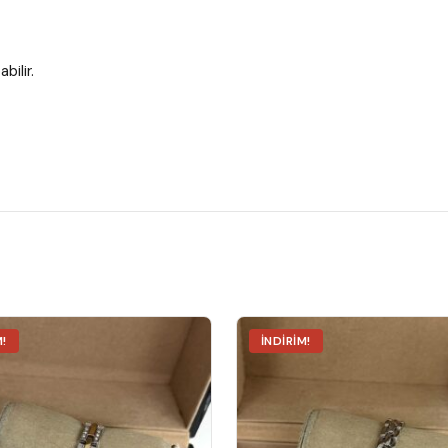
bilir.
M!
İNDIRIM!