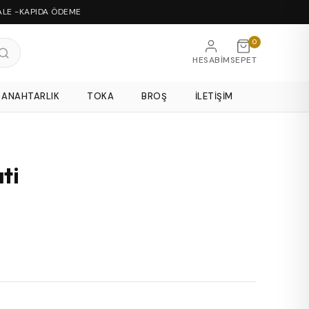
ALE -KAPIDA ÖDEME
0
HESABIM
SEPET
ANAHTARLIK
TOKA
BROŞ
İLETIŞIM
ti