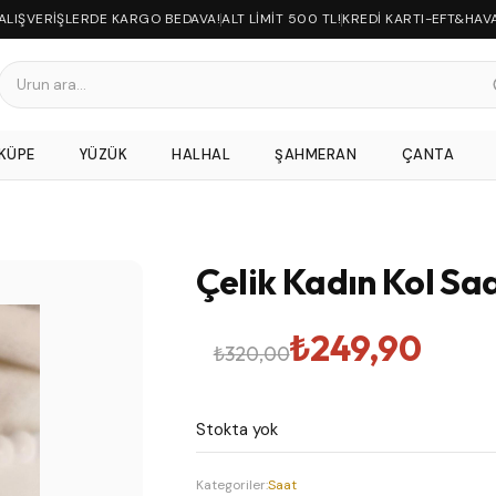
 ALIŞVERİŞLERDE KARGO BEDAVA!
ALT LİMİT 500 TL!
KREDİ KARTI-EFT&HAV
KÜPE
YÜZÜK
HALHAL
ŞAHMERAN
ÇANTA
Çelik Kadın Kol Saa
Orijinal
Şu
₺
249,90
₺
320,00
fiyat:
andaki
Stokta yok
₺320,00.
fiyat:
Kategoriler:
Saat