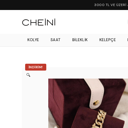
3000 TL VE ÜZERİ
KOLYE
SAAT
BILEKLIK
KELEPÇE
İNDIRIM!
🔍