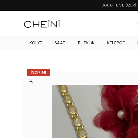
3000 TL VE ÜZERİ
KOLYE
SAAT
BILEKLIK
KELEPÇE
İNDIRIM!
🔍