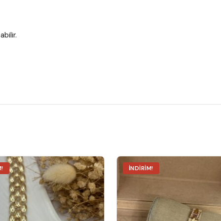
bilir.
M!
İNDIRIM!