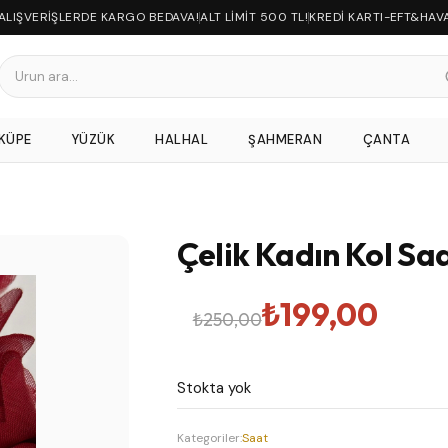
 ALIŞVERİŞLERDE KARGO BEDAVA!
ALT LİMİT 500 TL!
KREDİ KARTI-EFT&HAV
KÜPE
YÜZÜK
HALHAL
ŞAHMERAN
ÇANTA
Çelik Kadın Kol Saa
Orijinal
Şu
₺
199,00
₺
250,00
fiyat:
andaki
Stokta yok
₺250,00.
fiyat:
Kategoriler:
Saat