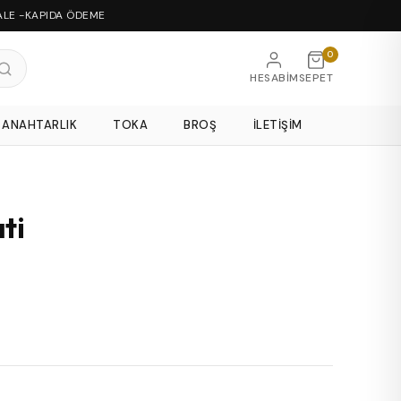
ALE -KAPIDA ÖDEME
0
HESABIM
SEPET
ANAHTARLIK
TOKA
BROŞ
İLETIŞIM
ti