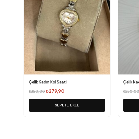
Çelik Kadın Kol Saati
Çelik Ka
Orijinal
Şu
₺
279,90
₺
350,00
₺
250,0
fiyat:
andaki
₺350,00.
SEPETE EKLE
fiyat:
₺279,90.