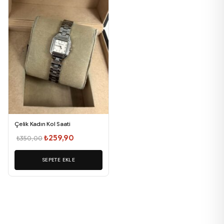
Çelik Kadın Kol Saati
Orijinal
Şu
₺
259,90
₺
350,00
fiyat:
andaki
SEPETE EKLE
₺350,00.
fiyat:
₺259,90.