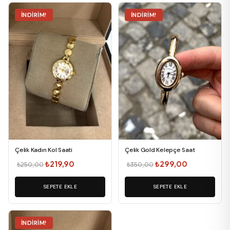
İNDIRIM!
İNDIRIM!
Çelik Kadın Kol Saati
Çelik Gold Kelepçe Saat
Orijinal
Şu
Orijinal
Şu
₺
219,90
₺
299,00
₺
250,00
₺
350,00
fiyat:
andaki
fiyat:
andaki
SEPETE EKLE
₺250,00.
fiyat:
SEPETE EKLE
₺350,00.
fiyat:
₺219,90.
₺299,00.
İNDIRIM!