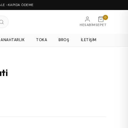
ALE -KAPIDA ÖDEME
0
HESABIM
SEPET
ANAHTARLIK
TOKA
BROŞ
İLETIŞIM
ti