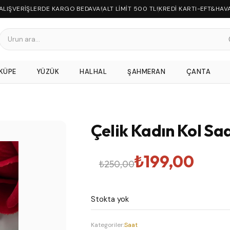
 ALIŞVERİŞLERDE KARGO BEDAVA!
ALT LİMİT 500 TL!
KREDİ KARTI-EFT&HAV
KÜPE
YÜZÜK
HALHAL
ŞAHMERAN
ÇANTA
Çelik Kadın Kol Saa
Orijinal
Şu
₺
199,00
₺
250,00
fiyat:
andaki
Stokta yok
₺250,00.
fiyat:
Kategoriler:
Saat