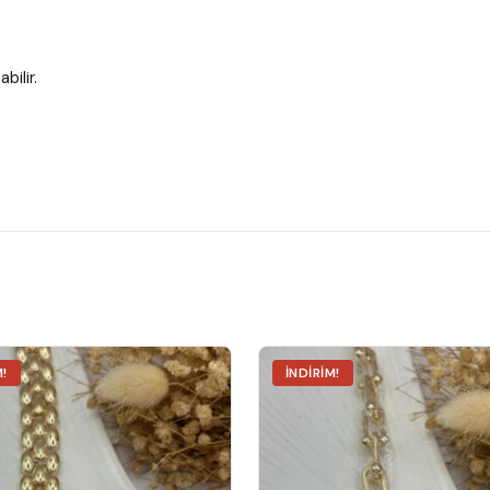
bilir.
M!
İNDIRIM!