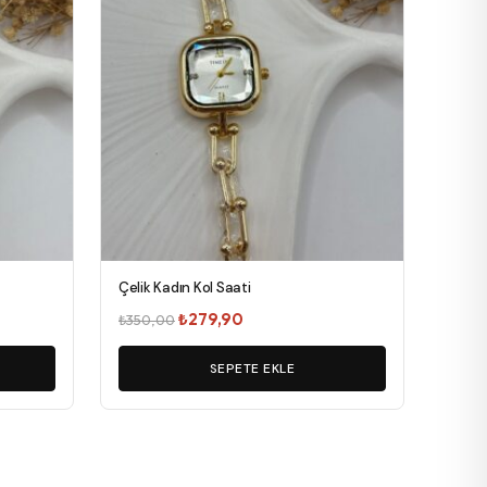
Çelik Kadın Kol Saati
Orijinal
Şu
₺
279,90
₺
350,00
fiyat:
andaki
₺350,00.
SEPETE EKLE
fiyat:
₺279,90.