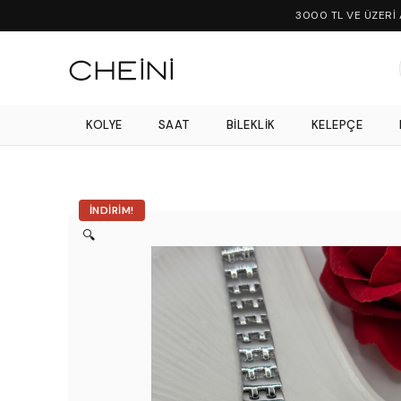
3000 TL VE ÜZERİ
KOLYE
SAAT
BILEKLIK
KELEPÇE
İNDIRIM!
🔍