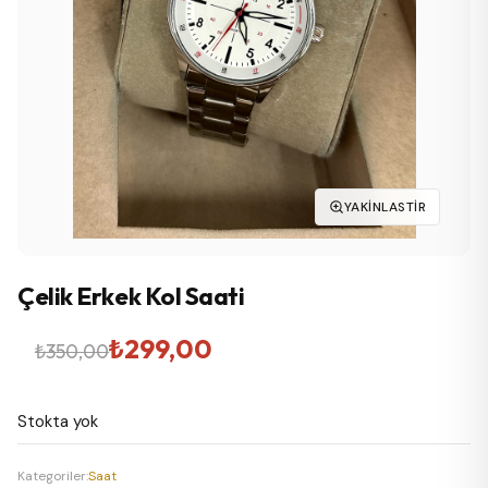
YAKINLASTIR
Çelik Erkek Kol Saati
Orijinal
Şu
₺
299,00
₺
350,00
fiyat:
andaki
Stokta yok
₺350,00.
fiyat:
₺299,00.
Kategoriler:
Saat