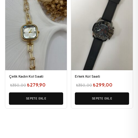
Çelik Kadın Kol Saati
Erkek Kol Saati
Orijinal
Şu
Orijinal
Şu
₺
279,90
₺
299,00
₺
350,00
₺
350,00
fiyat:
andaki
fiyat:
andaki
SEPETE EKLE
₺350,00.
fiyat:
SEPETE EKLE
₺350,00.
fiyat:
₺279,90.
₺299,00.