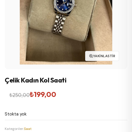
YAKINLASTIR
Çelik Kadın Kol Saati
Orijinal
Şu
₺
199,00
₺
250,00
fiyat:
andaki
Stokta yok
₺250,00.
fiyat:
₺199,00.
Kategoriler:
Saat