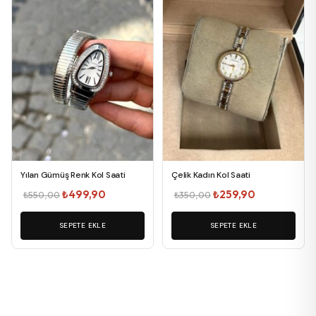
Yılan Gümüş Renk Kol Saati
Çelik Kadın Kol Saati
Orijinal
Şu
Orijinal
Şu
₺
499,90
₺
259,90
₺
550,00
₺
350,00
fiyat:
andaki
fiyat:
andaki
SEPETE EKLE
₺550,00.
fiyat:
SEPETE EKLE
₺350,00.
fiyat:
₺499,90.
₺259,90.