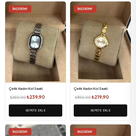
İNDIRIM!
İNDIRIM!
Çelik Kadın Kol Saati
Çelik Kadın Kol Saati
Orijinal
Şu
Orijinal
Şu
₺
239,90
₺
219,90
₺
250,00
₺
350,00
fiyat:
andaki
fiyat:
andaki
SEPETE EKLE
₺250,00.
fiyat:
SEPETE EKLE
₺350,00.
fiyat:
₺239,90.
₺219,90.
İNDIRIM!
İNDIRIM!