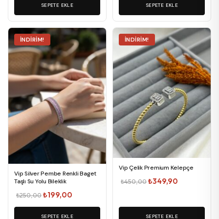
SEPETE EKLE
₺250,00.
fiyat:
SEPETE EKLE
₺258,00.
fiyat:
₺199,00.
₺199,00.
İNDIRIM!
İNDIRIM!
Vip Çelik Premium Kelepçe
Vip Silver Pembe Renkli Baget
Orijinal
Şu
₺
349,90
Taşlı Su Yolu Bileklik
₺
450,00
fiyat:
andaki
Orijinal
Şu
₺
199,00
₺
250,00
₺450,00.
fiyat:
fiyat:
andaki
₺349,90.
SEPETE EKLE
₺250,00.
fiyat:
SEPETE EKLE