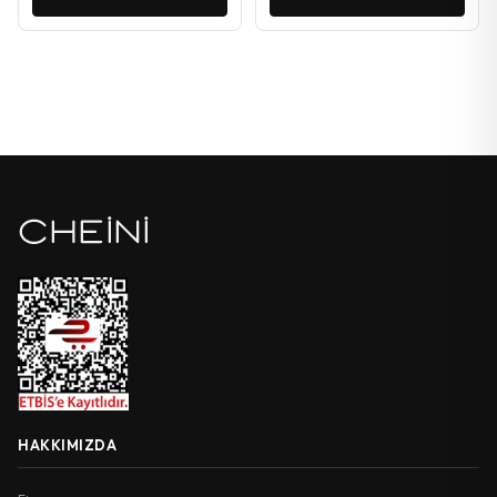
₺199,00.
HAKKIMIZDA