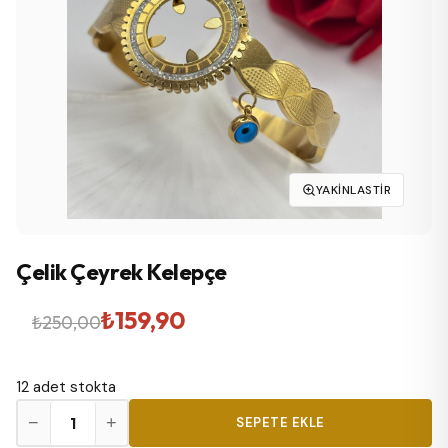
YAKINLASTIR
Çelik Çeyrek Kelepçe
Orijinal
Şu
₺
159,90
₺
250,00
fiyat:
andaki
12 adet stokta
₺250,00.
fiyat:
Çelik
−
+
SEPETE EKLE
₺159,90.
Çeyrek