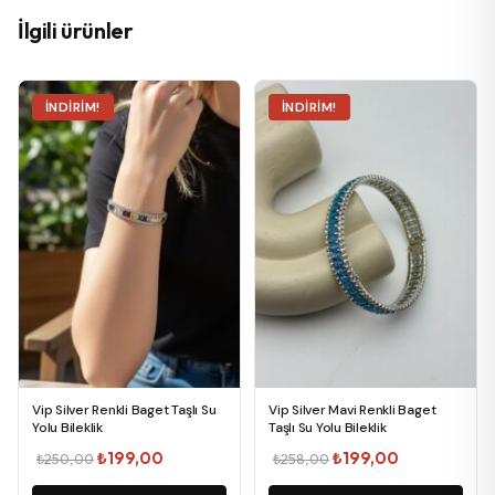
İlgili ürünler
İNDIRIM!
İNDIRIM!
Vip Silver Renkli Baget Taşlı Su
Vip Silver Mavi Renkli Baget
Yolu Bileklik
Taşlı Su Yolu Bileklik
Orijinal
Şu
Orijinal
Şu
₺
199,00
₺
199,00
₺
250,00
₺
258,00
fiyat:
andaki
fiyat:
andaki