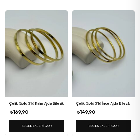
Bu
Bu
ürünün
ürünün
birden
birden
fazla
fazla
varyasyonu
varyasyonu
var.
var.
Seçenekler
Seçenekler
ürün
ürün
sayfasından
sayfasından
seçilebilir
seçilebilir
Çelik Gold 3’lü Kalın Ajda Bilezik
Çelik Gold 3’lü İnce Ajda Bilezik
₺
169,90
₺
149,90
SECENEKLERI GOR
SECENEKLERI GOR