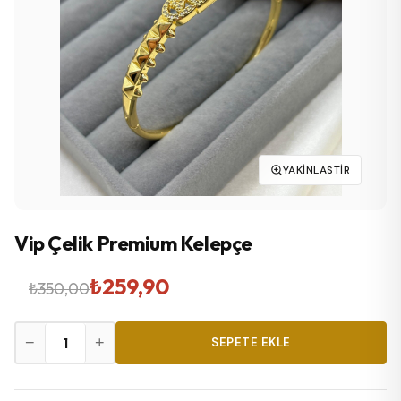
YAKINLASTIR
Vip Çelik Premium Kelepçe
Orijinal
Şu
₺
259,90
₺
350,00
fiyat:
andaki
Vip
−
+
SEPETE EKLE
₺350,00.
fiyat:
Çelik
Premium
₺259,90.
Kelepçe