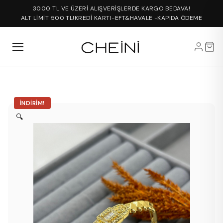
3000 TL VE ÜZERİ ALIŞVERİŞLERDE KARGO BEDAVA!
ALT LİMİT 500 TL!
KREDİ KARTI-EFT&HAVALE -KAPIDA ÖDEME
İNDIRIM!
🔍