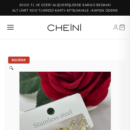
3000 TL VE ÜZERİ ALIŞVERİŞLERDE KARGO BEDAVA!
ALT LİMİT 500 TL!
KREDİ KARTI-EFT&HAVALE -KAPIDA ÖDEME
İNDIRIM!
🔍