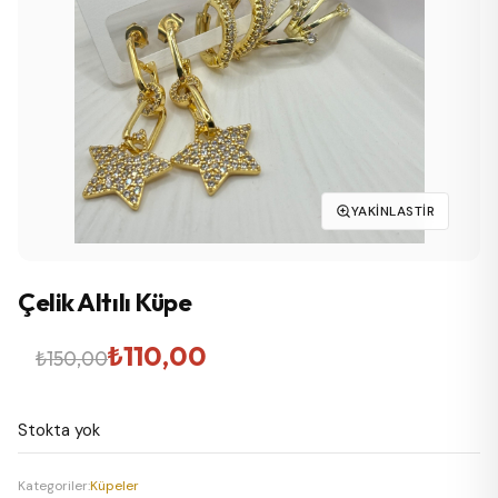
YAKINLASTIR
Çelik Altılı Küpe
Orijinal
Şu
₺
110,00
₺
150,00
fiyat:
andaki
Stokta yok
₺150,00.
fiyat:
₺110,00.
Kategoriler:
Küpeler