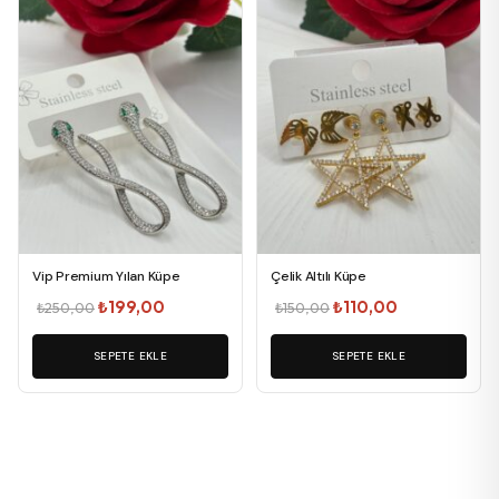
Vip Premium Yılan Küpe
Çelik Altılı Küpe
Orijinal
Şu
Orijinal
Şu
₺
199,00
₺
110,00
₺
250,00
₺
150,00
fiyat:
andaki
fiyat:
andaki
SEPETE EKLE
₺250,00.
fiyat:
SEPETE EKLE
₺150,00.
fiyat:
₺199,00.
₺110,00.