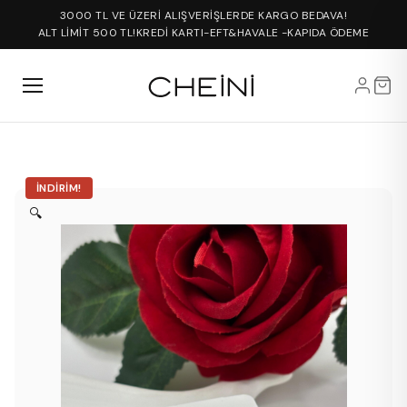
3000 TL VE ÜZERİ ALIŞVERİŞLERDE KARGO BEDAVA!
ALT LİMİT 500 TL!
KREDİ KARTI-EFT&HAVALE -KAPIDA ÖDEME
İNDIRIM!
🔍