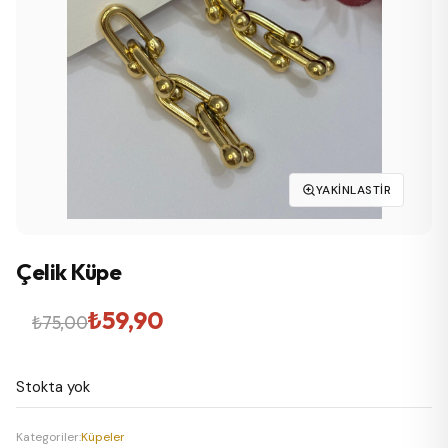
YAKINLASTIR
Çelik Küpe
Orijinal
Şu
₺
59,90
₺
75,00
fiyat:
andaki
Stokta yok
₺75,00.
fiyat:
₺59,90.
Kategoriler:
Küpeler