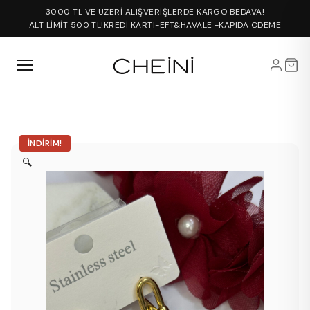
3000 TL VE ÜZERİ ALIŞVERİŞLERDE KARGO BEDAVA!
ALT LİMİT 500 TL!
KREDİ KARTI-EFT&HAVALE -KAPIDA ÖDEME
İNDIRIM!
🔍