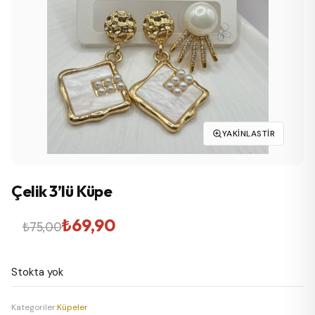
YAKINLASTIR
Çelik 3’lü Küpe
Orijinal
Şu
₺
69,90
₺
75,00
fiyat:
andaki
Stokta yok
₺75,00.
fiyat:
₺69,90.
Kategoriler:
Küpeler