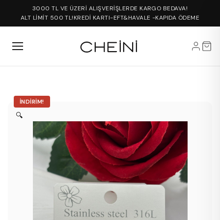
3000 TL VE ÜZERİ ALIŞVERİŞLERDE KARGO BEDAVA!
ALT LİMİT 500 TL!
KREDİ KARTI-EFT&HAVALE -KAPIDA ÖDEME
İNDIRIM!
🔍