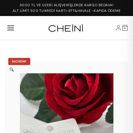
3000 TL VE ÜZERİ ALIŞVERİŞLERDE KARGO BEDAVA!
ALT LİMİT 500 TL!
KREDİ KARTI-EFT&HAVALE -KAPIDA ÖDEME
İNDIRIM!
🔍