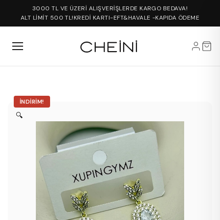
3000 TL VE ÜZERİ ALIŞVERİŞLERDE KARGO BEDAVA!
ALT LİMİT 500 TL!
KREDİ KARTI-EFT&HAVALE -KAPIDA ÖDEME
İNDIRIM!
🔍