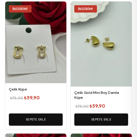
İNDIRIM!
İNDIRIM!
Çelik Küpe
Çelik Gold Mini Boy Damla
Orijinal
Şu
₺
59,90
Küpe
₺
75,00
fiyat:
andaki
Orijinal
Şu
₺
59,90
₺
75,00
₺75,00.
fiyat:
fiyat:
andaki
₺59,90.
SEPETE EKLE
₺75,00.
SEPETE EKLE
fiyat:
₺59,90.