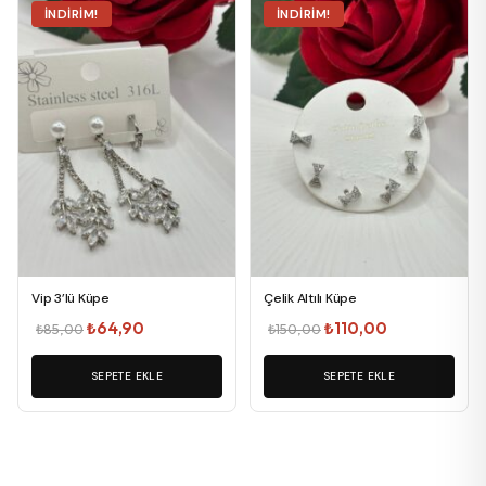
İNDIRIM!
İNDIRIM!
Vip 3’lü Küpe
Çelik Altılı Küpe
Orijinal
Şu
Orijinal
Şu
₺
64,90
₺
110,00
₺
85,00
₺
150,00
fiyat:
andaki
fiyat:
andaki
₺85,00.
SEPETE EKLE
fiyat:
SEPETE EKLE
₺150,00.
fiyat:
₺64,90.
₺110,00.