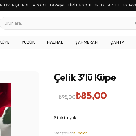
 ALIŞVERİŞLERDE KARGO BEDAVA!
ALT LİMİT 500 TL!
KREDİ KARTI-EFT&HAV
KÜPE
YÜZÜK
HALHAL
ŞAHMERAN
ÇANTA
Çelik 3’lü Küpe
Orijinal
Şu
₺
85,00
₺
95,00
fiyat:
andaki
Stokta yok
₺95,00.
fiyat:
Kategoriler:
Küpeler