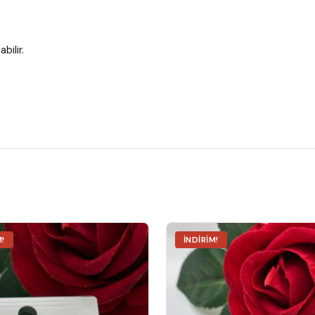
bilir.
M!
İNDIRIM!