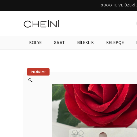
3000 TL VE ÜZERİ
KOLYE
SAAT
BILEKLIK
KELEPÇE
İNDIRIM!
🔍