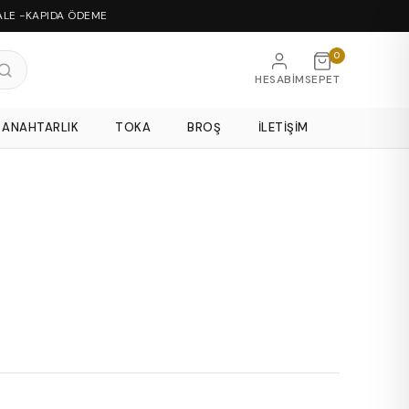
ALE -KAPIDA ÖDEME
0
HESABIM
SEPET
ANAHTARLIK
TOKA
BROŞ
İLETIŞIM