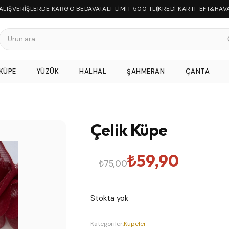
 ALIŞVERİŞLERDE KARGO BEDAVA!
ALT LİMİT 500 TL!
KREDİ KARTI-EFT&HAV
KÜPE
YÜZÜK
HALHAL
ŞAHMERAN
ÇANTA
Çelik Küpe
Orijinal
Şu
₺
59,90
₺
75,00
fiyat:
andaki
Stokta yok
₺75,00.
fiyat:
Kategoriler:
Küpeler