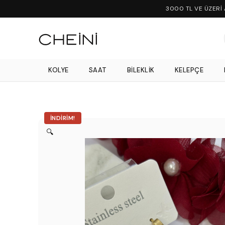
3000 TL VE ÜZERİ
KOLYE
SAAT
BILEKLIK
KELEPÇE
İNDIRIM!
🔍