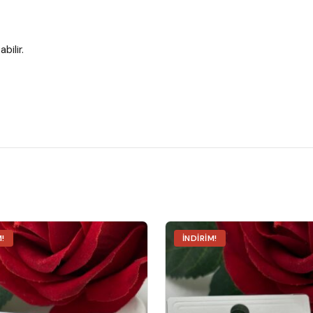
bilir.
M!
İNDIRIM!