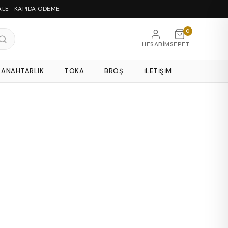
ALE -KAPIDA ÖDEME
0
HESABIM
SEPET
ANAHTARLIK
TOKA
BROŞ
İLETIŞIM