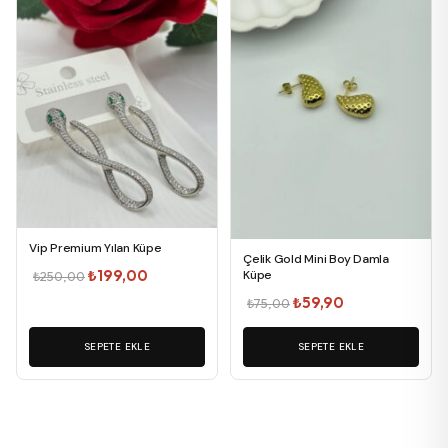
Vip Premium Yılan Küpe
Çelik Gold Mini Boy Damla
Orijinal
Şu
₺
199,00
Küpe
₺
250,00
fiyat:
andaki
Orijinal
Şu
₺
59,90
₺
75,00
₺250,00.
fiyat:
fiyat:
andaki
₺199,00.
SEPETE EKLE
₺75,00.
SEPETE EKLE
fiyat:
₺59,90.