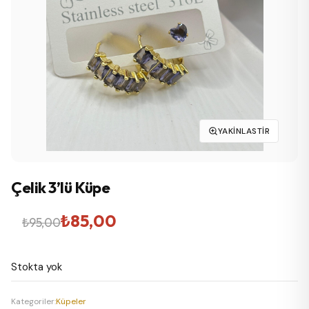
YAKINLASTIR
Çelik 3’lü Küpe
Orijinal
Şu
₺
85,00
₺
95,00
fiyat:
andaki
Stokta yok
₺95,00.
fiyat:
₺85,00.
Kategoriler:
Küpeler