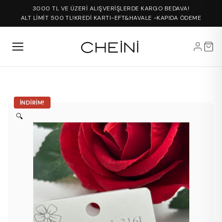
3000 TL VE ÜZERİ ALIŞVERİŞLERDE KARGO BEDAVA!
ALT LİMİT 500 TL!
KREDİ KARTI-EFT&HAVALE -KAPIDA ÖDEME
İNDIRIM!
🔍