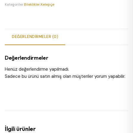
₺299,00.
Kategoriler:
Bileklikler
,
Kelepçe
DEĞERLENDIRMELER (0)
Değerlendirmeler
Henüz değerlendirme yapılmadı.
Sadece bu ürünü satın almış olan müşteriler yorum yapabilir.
İlgili ürünler