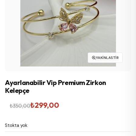
YAKINLASTIR
Ayarlanabilir Vip Premium Zirkon
Kelepçe
Orijinal
Şu
₺
299,00
₺
350,00
fiyat:
andaki
Stokta yok
₺350,00.
fiyat: