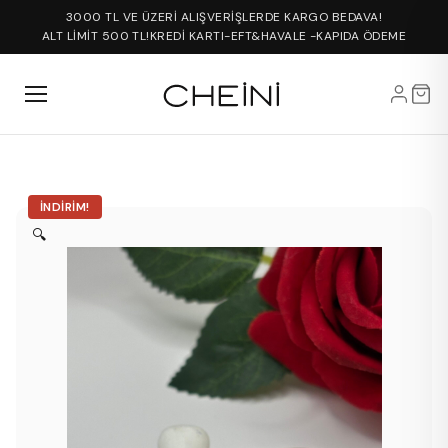
3000 TL VE ÜZERİ ALIŞVERİŞLERDE KARGO BEDAVA!
ALT LİMİT 500 TL!
KREDİ KARTI-EFT&HAVALE -KAPIDA ÖDEME
İNDIRIM!
🔍