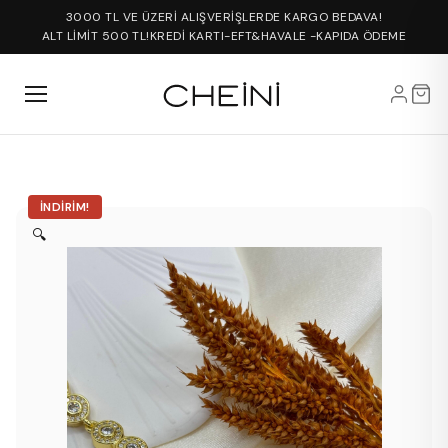
3000 TL VE ÜZERİ ALIŞVERİŞLERDE KARGO BEDAVA!
ALT LİMİT 500 TL!
KREDİ KARTI-EFT&HAVALE -KAPIDA ÖDEME
İNDIRIM!
🔍