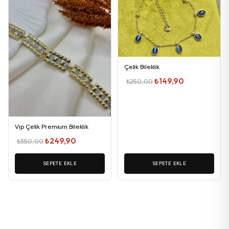
Çelik Bileklik
Orijinal
Şu
₺
149,90
₺
250,00
fiyat:
andaki
₺250,00.
fiyat:
₺149,90.
Vip Çelik Premium Bileklik
Orijinal
Şu
₺
249,90
₺
350,00
fiyat:
andaki
SEPETE EKLE
₺350,00.
fiyat:
SEPETE EKLE
₺249,90.