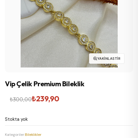
YAKINLASTIR
Vip Çelik Premium Bileklik
Orijinal
Şu
₺
239,90
₺
300,00
fiyat:
andaki
Stokta yok
₺300,00.
fiyat:
₺239,90.
Kategoriler:
Bileklikler