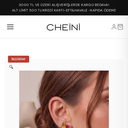
3000 TL VE ÜZERİ ALIŞVERİŞLERDE KARGO BEDAVA!
ALT LİMİT 500 TL!
KREDİ KARTI-EFT&HAVALE -KAPIDA ÖDEME
İNDIRIM!
🔍