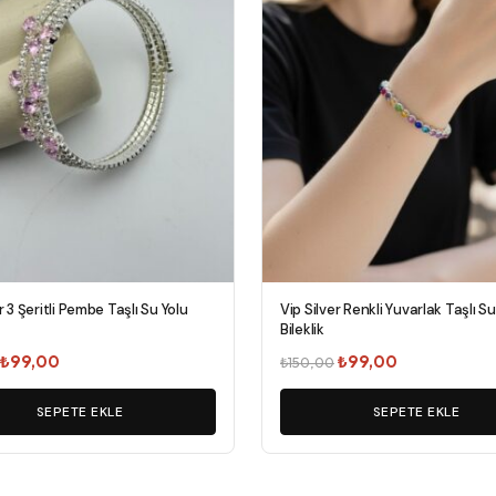
r 3 Şeritli Pembe Taşlı Su Yolu
Vip Silver Renkli Yuvarlak Taşlı Su
Bileklik
Orijinal
Şu
Orijinal
Şu
₺
99,00
₺
99,00
₺
150,00
fiyat:
andaki
fiyat:
andaki
₺158,00.
SEPETE EKLE
fiyat:
₺150,00.
SEPETE EKLE
fiyat:
₺99,00.
₺99,00.