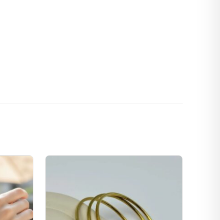
Bu
ürünün
birden
fazla
varyasyonu