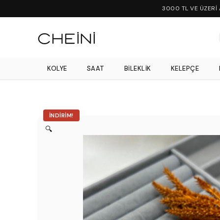
3000 TL VE ÜZERİ
KOLYE
SAAT
BILEKLIK
KELEPÇE
İNDIRIM!
🔍