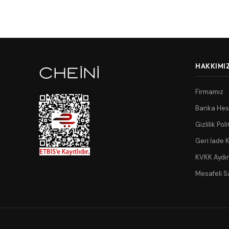
HAKKIMI
Firmamız
Banka Hes
Gizlilik Poli
Geri İade K
KVKK Aydı
Mesafeli S