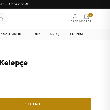
ALE -KAPIDA ÖDEME
0
HESABIM
SEPET
ANAHTARLIK
TOKA
BROŞ
İLETIŞIM
 Kelepçe
SEPETE EKLE