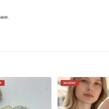
bilir.
M!
İNDIRIM!