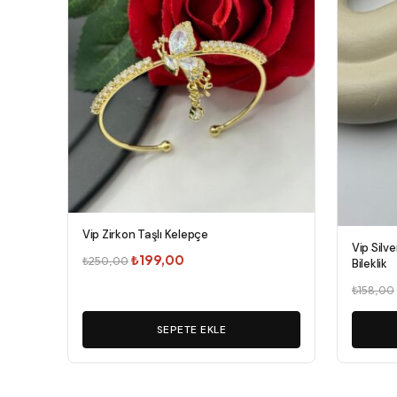
Vip Zirkon Taşlı Kelepçe
Vip Silve
Orijinal
Şu
₺
199,00
₺
250,00
Bileklik
fiyat:
andaki
₺
158,00
₺250,00.
fiyat:
₺199,00.
SEPETE EKLE