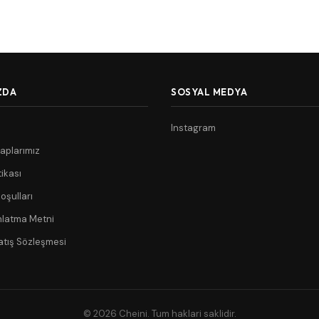
ZDA
SOSYAL MEDYA
Instagram
aplarımız
tikası
oşulları
nlatma Metni
atış Sözleşmesi
© 2026 Cheini. Tum haklari saklidir.