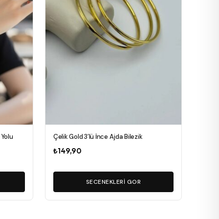
var.
Seçenekler
ürün
sayfasından
seçilebilir
 Yolu
Çelik Gold 3’lü İnce Ajda Bilezik
₺
149,90
SECENEKLERI GOR