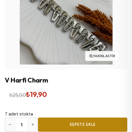
YAKINLASTIR
V Harfi Charm
Orijinal
Şu
₺
19,90
₺
25,00
fiyat:
andaki
7 adet stokta
₺25,00.
fiyat:
V
−
+
SEPETE EKLE
₺19,90.
Harfi