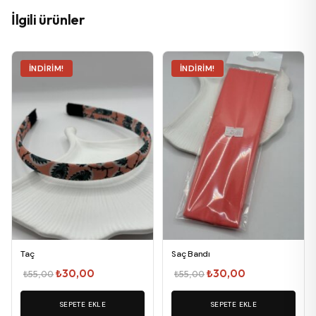
İlgili ürünler
İNDIRIM!
İNDIRIM!
Taç
Saç Bandı
Orijinal
Şu
Orijinal
Şu
₺
30,00
₺
30,00
₺
55,00
₺
55,00
fiyat:
andaki
fiyat:
andaki
₺55,00.
SEPETE EKLE
fiyat:
₺55,00.
SEPETE EKLE
fiyat: