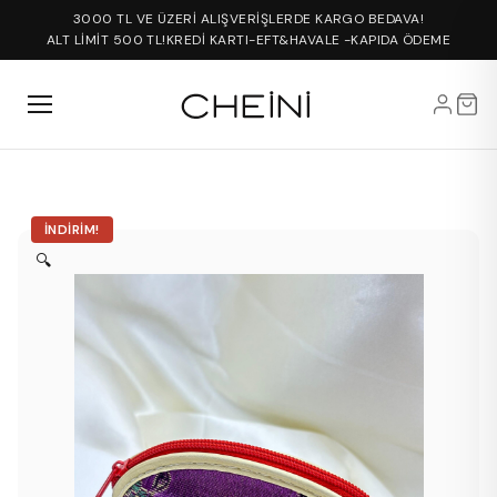
3000 TL VE ÜZERİ ALIŞVERİŞLERDE KARGO BEDAVA!
ALT LİMİT 500 TL!
KREDİ KARTI-EFT&HAVALE -KAPIDA ÖDEME
İNDIRIM!
🔍