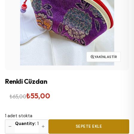
YAKINLASTIR
Renkli Cüzdan
Orijinal
Şu
₺
55,00
₺
65,00
fiyat:
andaki
1 adet stokta
₺65,00.
fiyat:
Renkli
Quantity:
1
−
+
SEPETE EKLE
₺55,00.
Cüzdan