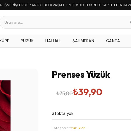
 ALIŞVERİŞLERDE KARGO BEDAVA!
ALT LİMİT 500 TL!
KREDİ KARTI-EFT&HAV
KÜPE
YÜZÜK
HALHAL
ŞAHMERAN
ÇANTA
Prenses Yüzük
Orijinal
Şu
₺
39,90
₺
75,00
fiyat:
andaki
Stokta yok
₺75,00.
fiyat:
Kategoriler:
Yüzükler