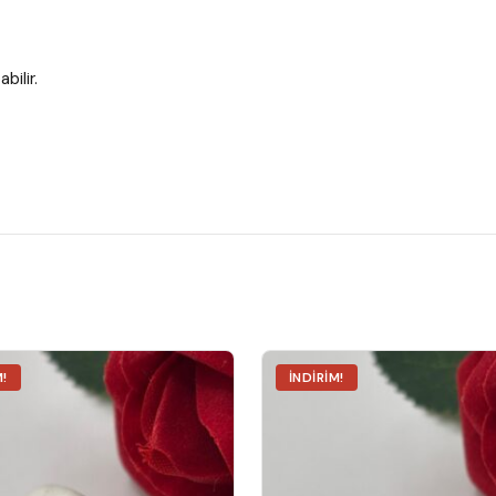
bilir.
M!
İNDIRIM!