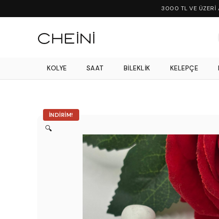
3000 TL VE ÜZERİ
KOLYE
SAAT
BILEKLIK
KELEPÇE
İNDIRIM!
🔍