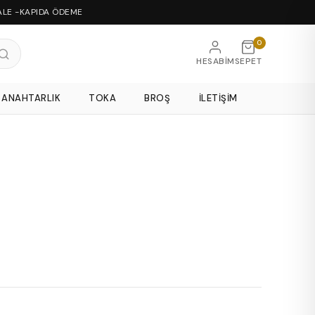
ALE -KAPIDA ÖDEME
0
HESABIM
SEPET
ANAHTARLIK
TOKA
BROŞ
İLETIŞIM