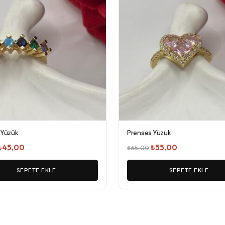
 Yüzük
Prenses Yüzük
Orijinal
Şu
Orijinal
Şu
₺
45,00
₺
55,00
₺
65,00
fiyat:
andaki
fiyat:
andaki
₺55,00.
SEPETE EKLE
fiyat:
₺65,00.
SEPETE EKLE
fiyat:
₺45,00.
₺55,00.