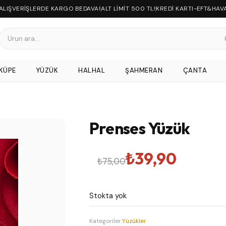
 ALIŞVERİŞLERDE KARGO BEDAVA!
ALT LİMİT 500 TL!
KREDİ KARTI-EFT&HAV
KÜPE
YÜZÜK
HALHAL
ŞAHMERAN
ÇANTA
Prenses Yüzük
Orijinal
Şu
₺
39,90
₺
75,00
fiyat:
andaki
Stokta yok
₺75,00.
fiyat:
Kategoriler:
Yüzükler