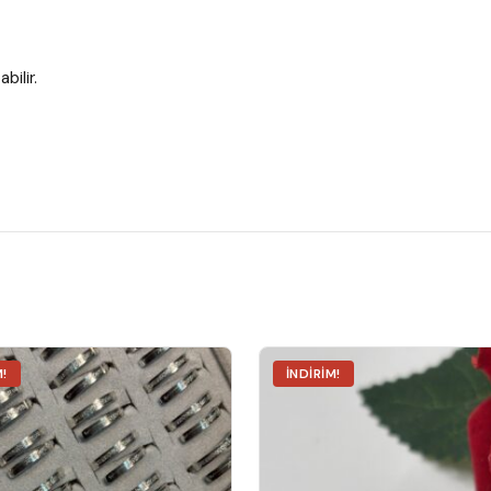
bilir.
M!
İNDIRIM!