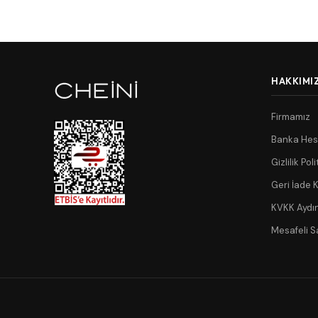
HAKKIMI
Firmamız
Banka Hes
Gizlilik Poli
Geri İade K
KVKK Aydı
Mesafeli S