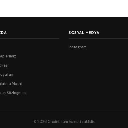
ZDA
SOSYAL MEDYA
Instagram
aplarımız
tikası
oşulları
nlatma Metni
atış Sözleşmesi
© 2026 Cheini. Tum haklari saklidir.