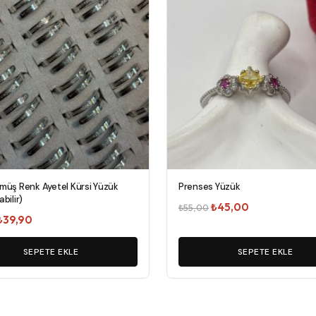
müş Renk Ayetel Kürsi Yüzük
Prenses Yüzük
bilir)
Orijinal
Şu
₺
45,00
₺
55,00
Orijinal
Şu
₺
39,90
fiyat:
andaki
fiyat:
andaki
₺55,00.
fiyat:
₺75,00.
SEPETE EKLE
fiyat:
SEPETE EKLE
₺45,00.
₺39,90.