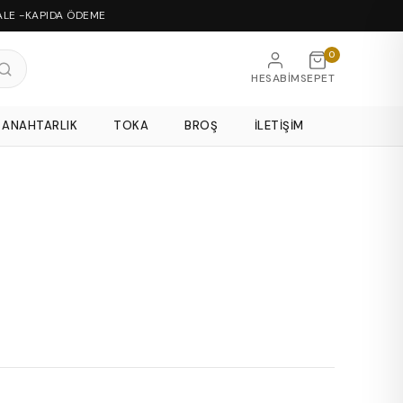
ALE -KAPIDA ÖDEME
0
HESABIM
SEPET
ANAHTARLIK
TOKA
BROŞ
İLETIŞIM