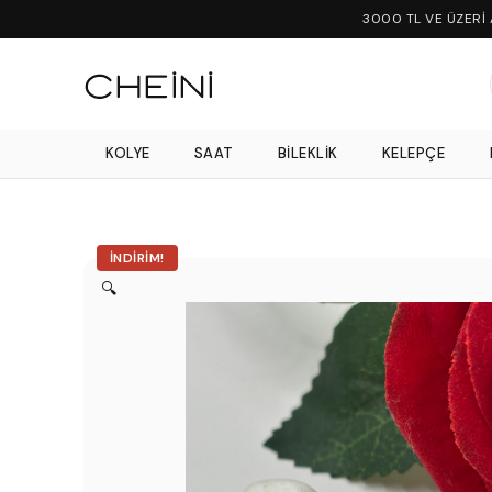
3000 TL VE ÜZERİ
KOLYE
SAAT
BILEKLIK
KELEPÇE
İNDIRIM!
🔍