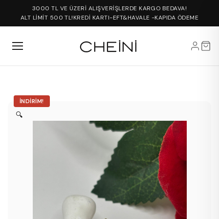
3000 TL VE ÜZERİ ALIŞVERİŞLERDE KARGO BEDAVA!
ALT LİMİT 500 TL!
KREDİ KARTI-EFT&HAVALE -KAPIDA ÖDEME
İNDIRIM!
🔍