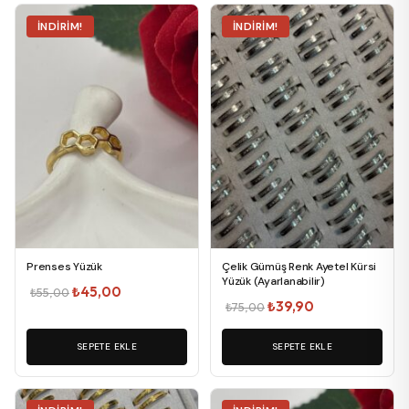
İNDIRIM!
İNDIRIM!
Prenses Yüzük
Çelik Gümüş Renk Ayetel Kürsi
Yüzük (Ayarlanabilir)
Orijinal
Şu
₺
45,00
₺
55,00
Orijinal
Şu
₺
39,90
₺
75,00
fiyat:
andaki
fiyat:
andaki
₺55,00.
fiyat:
SEPETE EKLE
₺75,00.
SEPETE EKLE
fiyat:
₺45,00.
₺39,90.