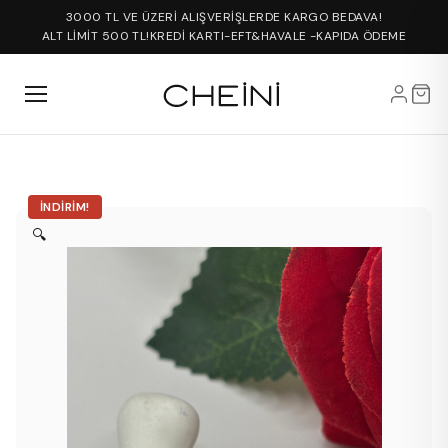
3000 TL VE ÜZERİ ALIŞVERİŞLERDE KARGO BEDAVA!
ALT LİMİT 500 TL!
KREDİ KARTI-EFT&HAVALE -KAPIDA ÖDEME
İNDIRIM!
🔍