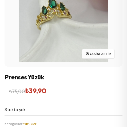
YAKINLASTIR
Prenses Yüzük
Orijinal
Şu
₺
39,90
₺
75,00
fiyat:
andaki
Stokta yok
₺75,00.
fiyat:
₺39,90.
Kategoriler:
Yüzükler