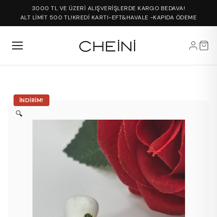
3000 TL VE ÜZERİ ALIŞVERİŞLERDE KARGO BEDAVA!
ALT LİMİT 500 TL!
KREDİ KARTI-EFT&HAVALE -KAPIDA ÖDEME
İNDIRIM!
🔍