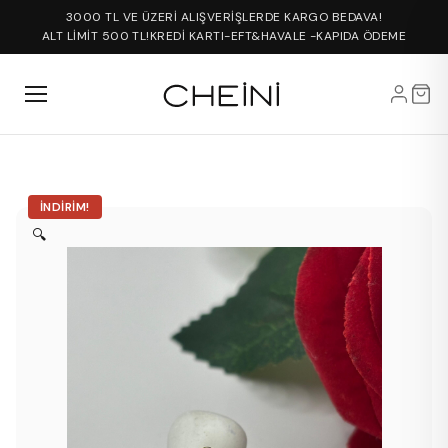
3000 TL VE ÜZERİ ALIŞVERİŞLERDE KARGO BEDAVA!
ALT LİMİT 500 TL!
KREDİ KARTI-EFT&HAVALE -KAPIDA ÖDEME
İNDIRIM!
🔍