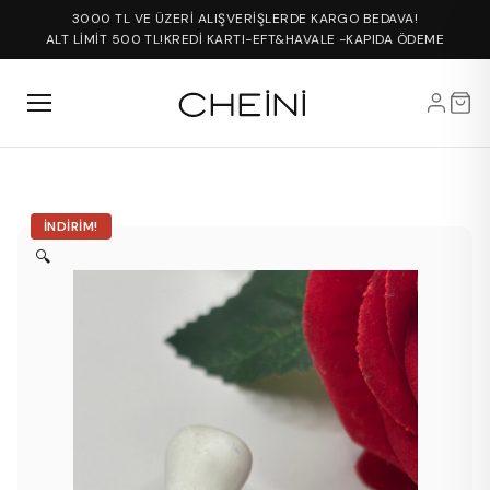
3000 TL VE ÜZERİ ALIŞVERİŞLERDE KARGO BEDAVA!
ALT LİMİT 500 TL!
KREDİ KARTI-EFT&HAVALE -KAPIDA ÖDEME
İNDIRIM!
🔍