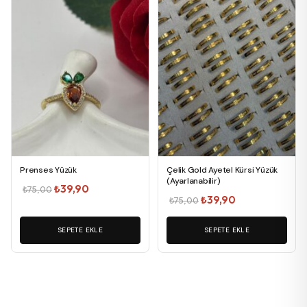
Prenses Yüzük
Çelik Gold Ayetel Kürsi Yüzük
(Ayarlanabilir)
Orijinal
Şu
₺
39,90
₺
75,00
Orijinal
Şu
₺
39,90
₺
75,00
fiyat:
andaki
fiyat:
andaki
₺75,00.
fiyat:
SEPETE EKLE
₺75,00.
SEPETE EKLE
fiyat:
₺39,90.
₺39,90.