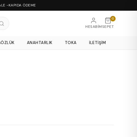
ALE -KAPIDA ÖDEME
0
HESABIM
SEPET
GÖZLÜK
ANAHTARLIK
TOKA
İLETIŞIM