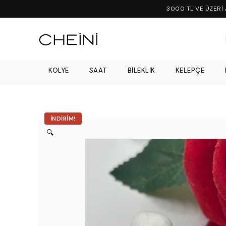
3000 TL VE ÜZERİ
KOLYE
SAAT
BILEKLIK
KELEPÇE
İNDIRIM!
🔍