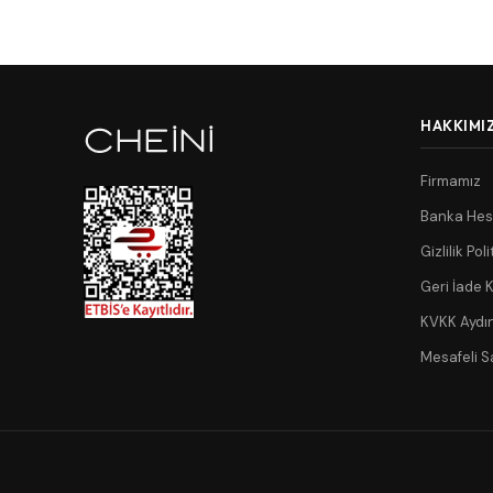
HAKKIMI
Firmamız
Banka Hes
Gizlilik Poli
Geri İade K
KVKK Aydı
Mesafeli S