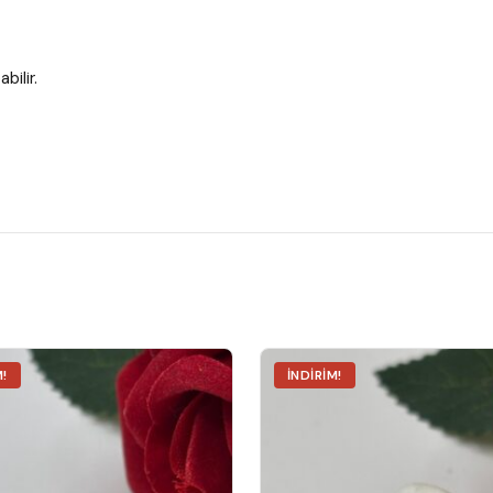
bilir.
M!
İNDIRIM!