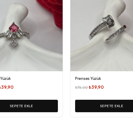
 Yüzük
Prenses Yüzük
Orijinal
Şu
Orijinal
Şu
₺
39,90
₺
39,90
₺
75,00
fiyat:
andaki
fiyat:
andaki
₺75,00.
fiyat:
₺75,00.
fiyat:
SEPETE EKLE
SEPETE EKLE
₺39,90.
₺39,90.