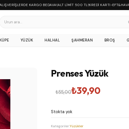
 ALIŞVERİŞLERDE KARGO BEDAVA!
ALT LİMİT 500 TL!
KREDİ KARTI-EFT&HAV
KÜPE
YÜZÜK
HALHAL
ŞAHMERAN
BROŞ
Prenses Yüzük
Orijinal
Şu
₺
39,90
₺
55,00
fiyat:
andaki
Stokta yok
₺55,00.
fiyat:
Kategoriler:
Yüzükler