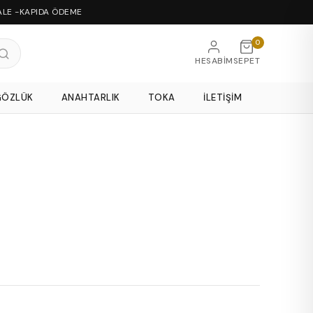
ALE -KAPIDA ÖDEME
0
HESABIM
SEPET
GÖZLÜK
ANAHTARLIK
TOKA
İLETIŞIM