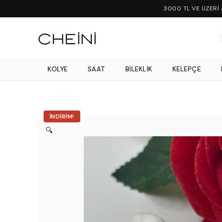
3000 TL VE ÜZERİ
KOLYE
SAAT
BILEKLIK
KELEPÇE
İNDIRIM!
🔍