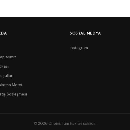
ZDA
SOSYAL MEDYA
Instagram
aplarımız
tikası
oşulları
nlatma Metni
atış Sözleşmesi
© 2026 Cheini. Tum haklari saklidir.