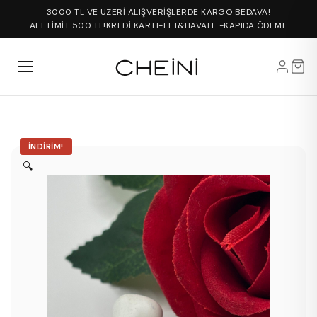
3000 TL VE ÜZERİ ALIŞVERİŞLERDE KARGO BEDAVA!
ALT LİMİT 500 TL!
KREDİ KARTI-EFT&HAVALE -KAPIDA ÖDEME
İNDIRIM!
🔍