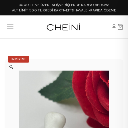
3000 TL VE ÜZERİ ALIŞVERİŞLERDE KARGO BEDAVA!
ALT LİMİT 500 TL!
KREDİ KARTI-EFT&HAVALE -KAPIDA ÖDEME
İNDIRIM!
🔍