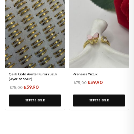
Çelik Gold Ayetel Kürsi Yüzük
Prenses Yüzük
(Ayarlanabilir)
Orijinal
Şu
₺
39,90
₺
75,00
Orijinal
Şu
₺
39,90
₺
75,00
fiyat:
andaki
fiyat:
andaki
₺75,00.
fiyat:
₺75,00.
SEPETE EKLE
fiyat:
SEPETE EKLE
₺39,90.
₺39,90.