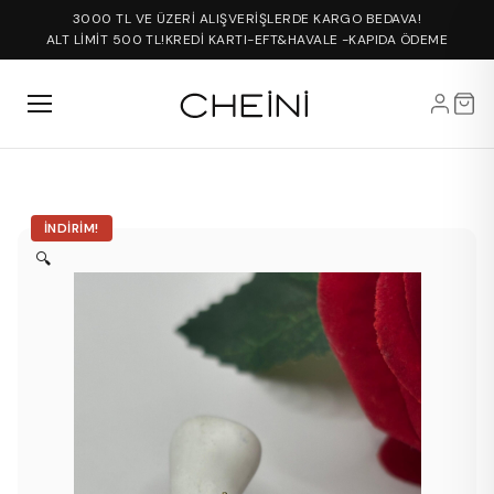
3000 TL VE ÜZERİ ALIŞVERİŞLERDE KARGO BEDAVA!
ALT LİMİT 500 TL!
KREDİ KARTI-EFT&HAVALE -KAPIDA ÖDEME
İNDIRIM!
🔍