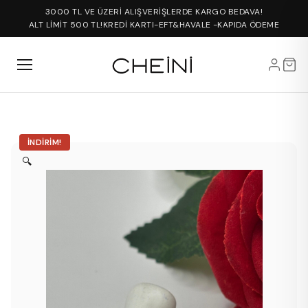
3000 TL VE ÜZERİ ALIŞVERİŞLERDE KARGO BEDAVA!
ALT LİMİT 500 TL!
KREDİ KARTI-EFT&HAVALE -KAPIDA ÖDEME
İNDIRIM!
🔍